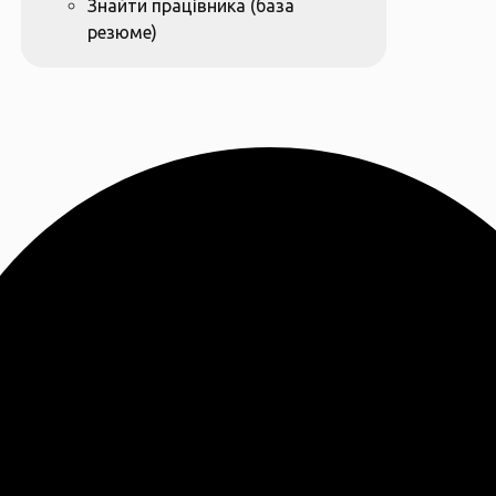
Знайти працівника (база
резюме)