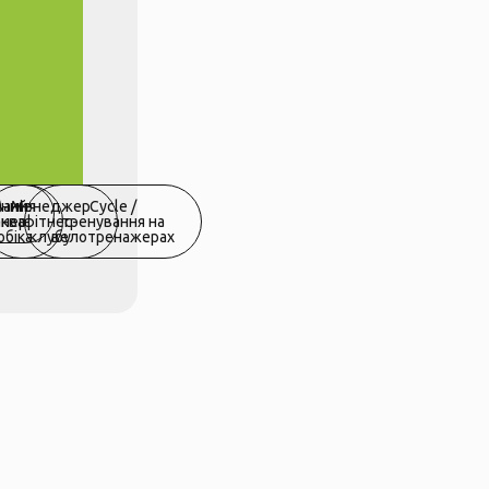
ьний
вання
Менеджер
Cycle /
енер
аква-
фітнес-
тренування на
обіка
клубу
велотренажерах