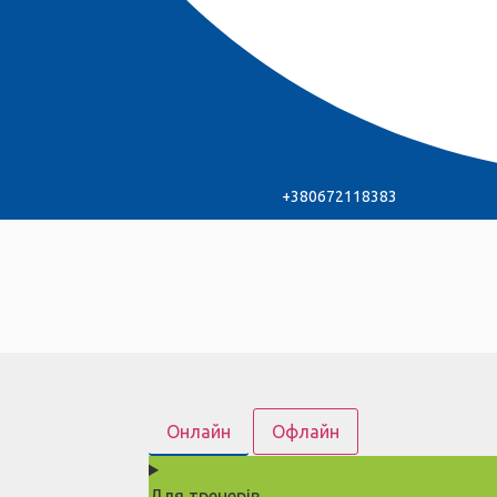
+380672118383
Онлайн
Офлайн
Для тренерів