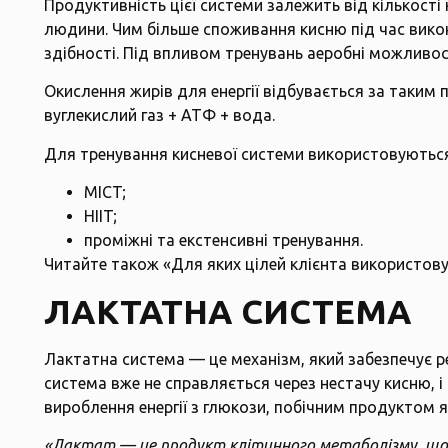
Продуктивність цієї системи залежить від кількості
людини. Чим більше споживання кисню під час вико
здібності. Під впливом тренувань аеробні можливо
Окислення жирів для енергії відбувається за таким
вуглекислий газ + АТФ + вода.
Для тренування кисневої системи використовуютьс
MICT;
HIIT;
проміжні та екстенсивні тренування.
Читайте також
«Для яких цілей клієнта використов
ЛАКТАТНА СИСТЕМА
Лактатна система — це механізм, який забезпечує р
система вже не справляється через нестачу кисню, і
вироблення енергії з глюкози, побічним продуктом я
«Лактат — це продукт клітинного метаболізму, що 