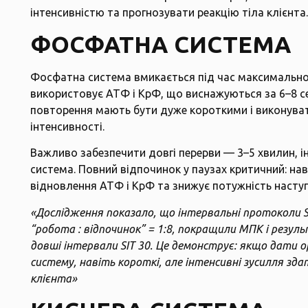
інтенсивністю та прогнозувати реакцію тіла клієнта.
ФОСФАТНА СИСТЕМА
Фосфатна система вмикається під час максимально 
використовує АТФ і КрФ, що виснажуються за 6–8 с
повторення мають бути дуже короткими і виконуват
інтенсивності.
Важливо забезпечити довгі перерви — 3–5 хвилин, і
система. Повний відпочинок у паузах критичний: на
відновлення АТФ і КрФ та знижує потужність насту
«Дослідження показало, що інтервальні протоколи SIT
“робота : відпочинок” = 1:8, покращили МПК і резуль
довші інтервали SIT 30. Це демонструє: якщо дати 
систему, навіть короткі, але інтенсивні зусилля з
клієнта»