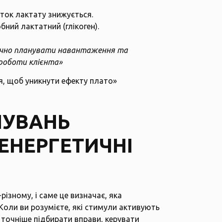
іток лактату знижується.
бний лактатний (глікоген).
 точно планувати навантаження та
 роботи клієнта»
я, щоб уникнути ефекту плато»
НУВАНЬ
ЕНЕРГЕТИЧНІ
ізному, і саме це визначає, яка
Коли ви розумієте, які стимули активують
 точніше підбирати вправи, керувати