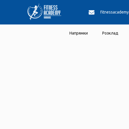
fitnessacadem
Напрямки
Розклад