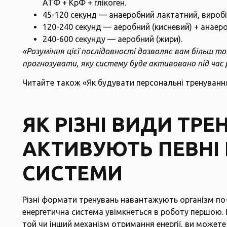
АТФ + КрФ + глікоген.
45-120 секунд — анаеробний лактатний, вироб
120-240 секунд — аеробний (кисневий) + анаеро
240-600 секунду — аеробний (жири).
«Розуміння цієї послідовності дозволяє вам більш
прогнозувати, яку систему буде активовано під час
Читайте також
«Як будувати персональні тренуванн
ЯК РІЗНІ ВИДИ ТРЕ
АКТИВУЮТЬ ПЕВНІ 
СИСТЕМИ
Різні формати тренувань навантажують організм по-р
енергетична система увімкнеться в роботу першою. 
той чи інший механізм отримання енергії, ви можете