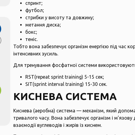
спринт;
футбол;
стрибки у висоту та довжину;
метання диска;
бокс;
теніс.
Тобто вона забезпечує організм енергією під час ко
інтенсивних зусиль.
Для тренування фосфатної системи використовуютьс
RST(repeat sprint training) 5-15 сек;
SIT(sprint interval training) 15-30 сек.
КИСНЕВА СИСТЕМА
Киснева (аеробна) система — механізм, який допом
тривалого часу. Вона забезпечує організм і м’язову 
взаємодії вуглеводів і жирів із киснем.