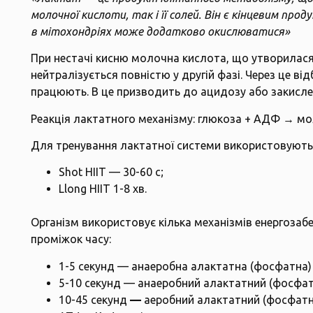
молочної кислоти, так і її солей. Він є кінцевим про
в мітохондріях може додатково окислюватися»
При нестачі кисню молочна кислота, що утворилася в
нейтралізується повністю у другій фазі. Через це ві
працюють. В це призводить до ацидозу або закислен
Реакція лактатного механізму: глюкоза + АДФ → мо
Для тренування лактатної системи використовуютьс
Shot HIIT — 30-60 с;
Llong HIIT 1-8 хв.
Організм використовує кілька механізмів енергозабе
проміжок часу:
1-5 секунд — анаеробна алактатна (фосфатна)
5-10 секунд — анаеробний алактатний (фосфат
10-45 секунд
—
аеробний алактатний (фосфатн