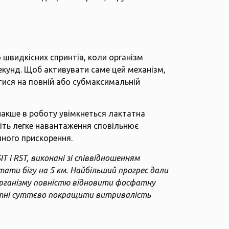
швидкісних спринтів, коли організм
екунд. Щоб активувати саме цей механізм,
ися на повній або субмаксимальній
накше в роботу увімкнеться лактатна
віть легке навантаження сповільнює
пного прискорення.
 і RST, виконані зі співвідношенням
тати бігу на 5 км. Найбільший прогрес дали
організму повністю відновити фосфатну
датні суттєво покращити витривалість