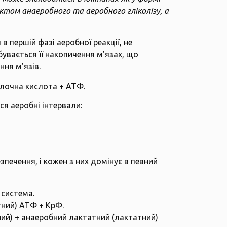
дуктом анаеробного та аеробного гліколізу, а
 першій фазі аеробної реакції, не
дбувається її накопичення м’язах, що
ня м’язів.
лочна кислота + АТФ.
я аеробні інтервали:
зпечення, і кожен з них домінує в певний
 система.
ний) АТФ + КрФ.
ий) + анаеробний лактатний (лактатний)