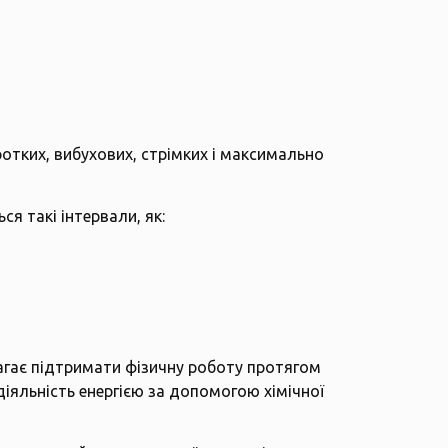
ротких, вибухових, стрімких і максимально
я такі інтервали, як:
агає підтримати фізичну роботу протягом
діяльність енергією за допомогою хімічної