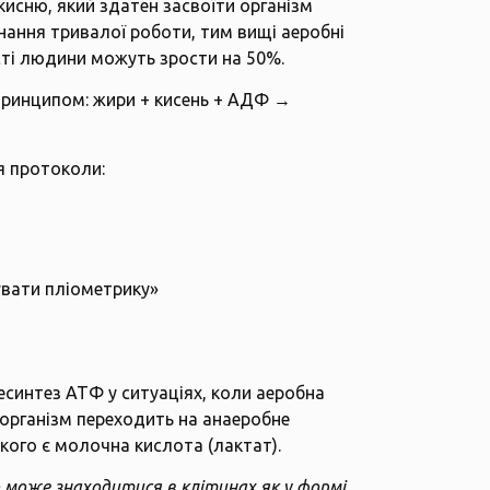
 кисню, який здатен засвоїти організм
нання тривалої роботи, тим вищі аеробні
сті людини можуть зрости на 50%.
 принципом: жири + кисень + АДФ →
я протоколи:
увати пліометрику»
есинтез АТФ у ситуаціях, коли аеробна
 організм переходить на анаеробне
кого є молочна кислота (лактат).
може знаходитися в клітинах як у формі