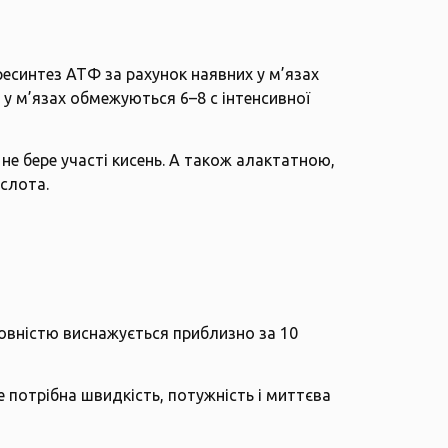
есинтез АТФ за рахунок наявних у м’язах
 у м’язах обмежуються 6–8 с інтенсивної
не бере участі кисень. А також алактатною,
слота.
овністю виснажується приблизно за 10
 потрібна швидкість, потужність і миттєва