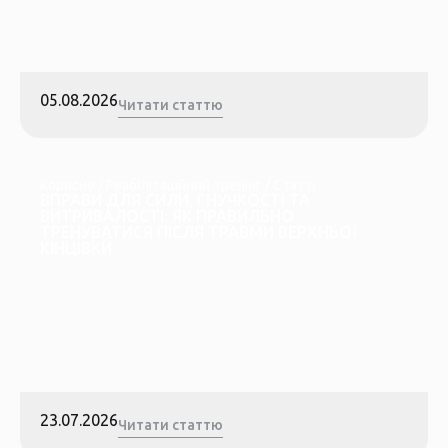
05.08.2026
Читати статтю
Корисне
/
Реабілітаційний тренінг
/
Статті
ВПРАВИ ДЛЯ СИЛИ, ГНУЧКОСТІ ТА
ВИТРИВАЛОСТІ: ЯК ПРАВИЛЬНО
ТРЕНУВАТИСЯ ПІСЛЯ ТРАВМИ ВЕРХНЬОЇ
КІНЦІВКИ
23.07.2026
Читати статтю