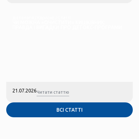
дієтологія
/
Корисне
/
Статті
ЧИ МОЖНА «ОЧИСТИТИ» КИШКІВНИК:
ПРАВДА І ВИГАДКИ ПРО ДЕТОКС-ПРОГРАМИ
21.07.2026
Читати статтю
ВСІ СТАТТІ