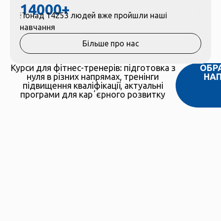
14000
+
Понад 14253 людей вже пройшли наші
навчання
Більше про нас
Курси для фітнес-тренерів: підготовка з
ОБР
нуля в різних напрямах, тренінги
НА
підвищення кваліфікації, актуальні
програми для карʼєрного розвитку