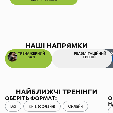
НАШІ НАПРЯМКИ
ТРЕНАЖЕРНИЙ
PILATES
РЕАБІЛІТАЦІЙНИЙ
ГРУПО
ЗАЛ
ТРЕНІНГ
ПРОГ
НАЙБЛИЖЧІ ТРЕНІНГИ
ОБЕРІТЬ ФОРМАТ:
О
Н
Всі
Київ (офлайн)
Онлайн