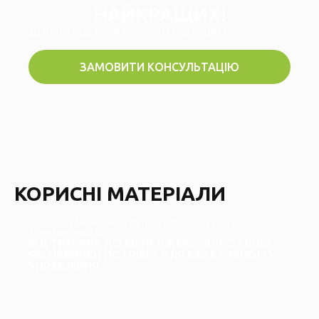
НАЙКРАЩИХ!
Дізнайтесь, який курс вам підходить
ЗАМОВИТИ КОНСУЛЬТАЦІЮ
КОРИСНІ МАТЕРІАЛИ
Корисне
/
Менеджер фітнес клубу
/
Статті
/
Тренажерний зал
ВІД ТРЕНЕРА ДО МЕНЕДЖЕРА ПІДРОЗДІЛУ:
ЯКІ НАВИЧКИ ПОТРІБНІ ДЛЯ ЕФЕКТИВНОГО
УПРАВЛІННЯ