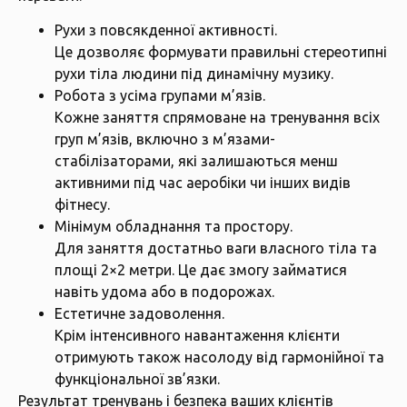
Рухи з повсякденної активності.
Це дозволяє формувати правильні стереотипні
рухи тіла людини під динамічну музику.
Робота з усіма групами м’язів.
Кожне заняття спрямоване на тренування всіх
груп м’язів, включно з м’язами-
стабілізаторами, які залишаються менш
активними під час аеробіки чи інших видів
фітнесу.
Мінімум обладнання та простору.
Для заняття достатньо ваги власного тіла та
площі 2×2 метри. Це дає змогу займатися
навіть удома або в подорожах.
Естетичне задоволення.
Крім інтенсивного навантаження клієнти
отримують також насолоду від гармонійної та
функціональної зв’язки.
Результат тренувань і безпека ваших клієнтів