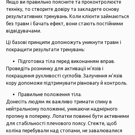
Якщо ви правильно поясните та проконтролюєте
техніку, то створите довіру та закладете основу
результативних тренувань. Коли клієнти займаються
без травм і бачать ефект, вони стають постійними
відвідувачами.
Ці базові принципи допоможуть уникнути травм і
покращити результати тренувань:
Підготовка тіла перед виконанням вправ.
Проведіть розминку для активації м’язів і
покращення рухливості суглобів. Залучення м’язів
кору допоможе підтримувати рівновагу й контроль.
Правильне положення тіла.
Донесіть людям як важливо тримати спину в
нейтральному положенні, уникаючи надмірного
прогину в попереку. Лопатки повинні бути активними
для стабільності плечового поясу. Стежте, щоб
коліна перебували над стопами, не завалювалися