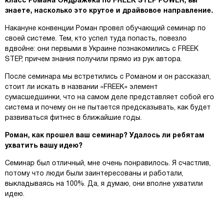
класс Романа Ондражека по FREEK STEP POWER, вы
знаете, насколько это крутое и драйвовое направление.
Накануне конвенции Роман провел обучающий семинар по
своей системе. Тем, кто успел туда попасть, повезло
вдвойне: они первыми в Украине познакомились с FREEK
STEP, причем знания получили прямо из рук автора.
После семинара мы встретились с Романом и он рассказал,
стоит ли искать в названии «FREEK» элемент
сумасшедшинки, что на самом деле представляет собой его
система и почему он не пытается предсказывать, как будет
развиваться фитнес в ближайшие годы.
Роман, как прошел ваш семинар? Удалось ли ребятам
ухватить вашу идею?
Семинар был отличный, мне очень понравилось. Я счастлив,
потому что люди были заинтересованы и работали,
выкладываясь на 100%. Да, я думаю, они вполне ухватили
идею.