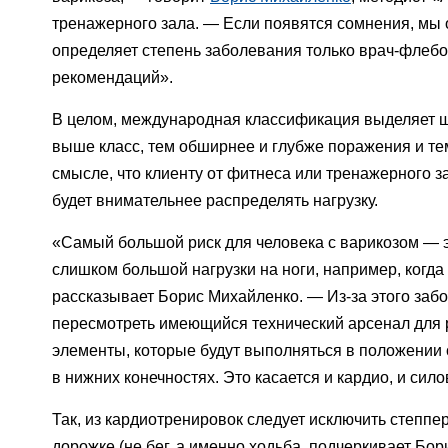
тренажерного зала. — Если появятся сомнения, мы о
определяет степень заболевания только врач-флебо
рекомендаций».
В целом, международная классификация выделяет ш
выше класс, тем обширнее и глубже поражения и тем
смысле, что клиенту от фитнеса или тренажерного за
будет внимательнее распределять нагрузку.
«Самый большой риск для человека с варикозом — э
слишком большой нагрузки на ноги, например, когд
рассказывает Борис Михайленко. — Из-за этого заб
пересмотреть имеющийся технический арсенал для р
элементы, которые будут выполняться в положении
в нижних конечностях. Это касается и кардио, и сил
Так, из кардиотренировок следует исключить степп
дорожке (не бег, а именно ходьба, подчеркивает Бор