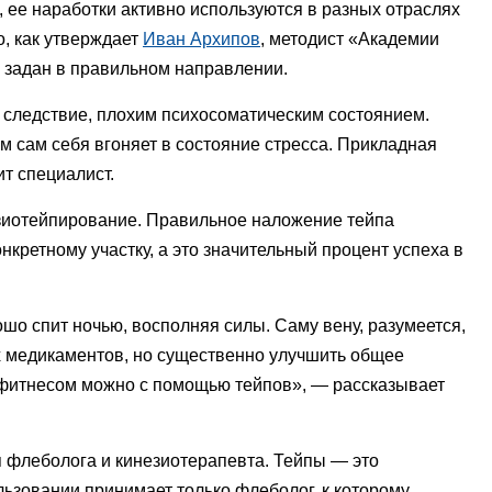
 ее наработки активно используются в разных отраслях
о, как утверждает
Иван Архипов
, методист «Академии
р задан в правильном направлении.
к следствие, плохим психосоматическим состоянием.
м сам себя вгоняет в состояние стресса. Прикладная
т специалист.
зиотейпирование. Правильное наложение тейпа
онкретному участку, а это значительный процент успеха в
ошо спит ночью, восполняя силы. Саму вену, разумеется,
 медикаментов, но существенно улучшить общее
м фитнесом можно с помощью тейпов», — рассказывает
 флеболога и кинезиотерапевта. Тейпы — это
ьзовании принимает только флеболог, к которому