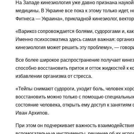
На Западе кинезиология уже давно признана наукой,
медицины. В Украине все пока к этому только идет, н
Фитнеса — Украина», прикладной кинезиолог, векто
«Варикоз сопровождается болями, судорогами и, ка
Именно психосоматика здесь самая важная: организ
кинезиология может решить эту проблему», — говори
Все более широкое распространение получает кине
способно восстановить приток и отток жидкостей к к
избавлении организма от стресса.
«Тейпы снимают судороги, уходит боль, человек хор
восстановить можно только с помощью специальных
состояние человека, открыть ему доступ к занятия
Иван Архипов.
При этом он подчеркивает важность взаимодействия
вспомогательные инструменты, решение об их испол