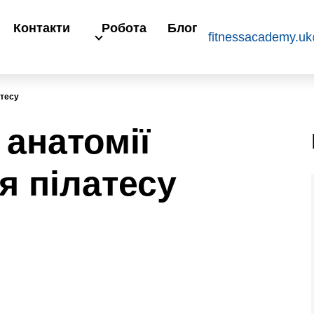
Контакти
Робота
Блог
fitnessacademy.u
атесу
 анатомії
я пілатесу