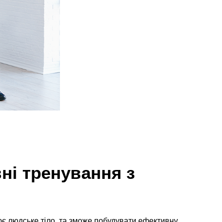
ні тренування з
цює людське тіло, та зможе побудувати ефективну