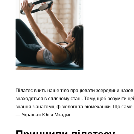
Пілатес вчить наше тіло працювати зсередини назовні
знаходяться в сплячому стані. Тому, щоб розуміти ц
знання з анатомії, фізіології та біомеханіки. Що сам
— Україна» Юлія Мкадмі.
Принципи пілатесу