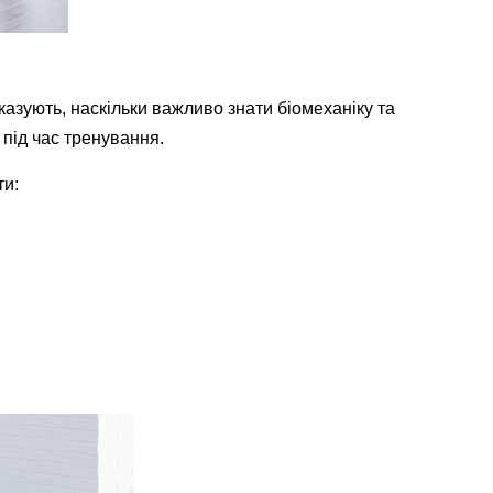
казують, наскільки важливо знати біомеханіку та
 під час тренування.
ти: