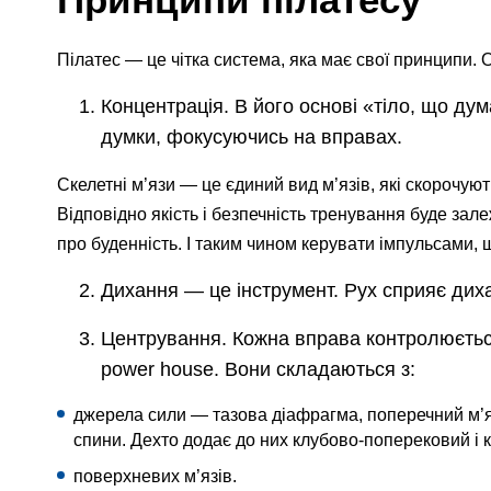
Пілатес — це чітка система, яка має свої принципи. Ос
Концентрація. В його основі «тіло, що дум
думки, фокусуючись на вправах.
Скелетні м’язи — це єдиний вид м’язів, які скорочуют
Відповідно якість і безпечність тренування буде зале
про буденність. І таким чином керувати імпульсами, щ
Дихання — це інструмент. Рух сприяє дих
Центрування. Кожна вправа контролюється
power house. Вони складаються з:
джерела сили — тазова діафрагма, поперечний м’яз
спини. Дехто додає до них клубово-поперековий і 
поверхневих м’язів.