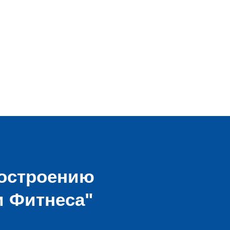
построению
и Фитнеса"