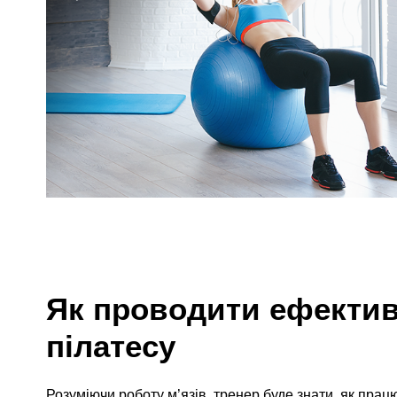
Як проводити ефектив
пілатесу
Розуміючи роботу м’язів, тренер буде знати, як пра