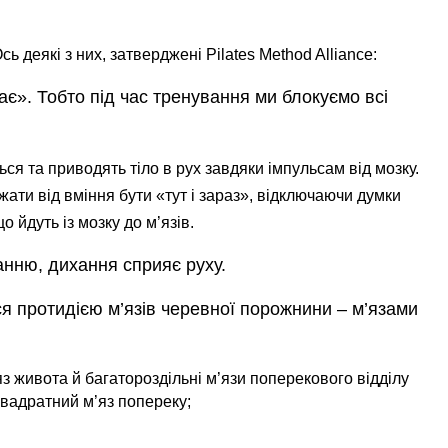
ь деякі з них, затверджені Pilates Method Alliance:
ає». Тобто під час тренування ми блокуємо всі
ься та приводять тіло в рух завдяки імпульсам від мозку.
жати від вміння бути «тут і зараз», відключаючи думки
о йдуть із мозку до м’язів.
анню, дихання сприяє руху.
 протидією м’язів черевної порожнини – м’язами
 живота й багатороздільні м’язи поперекового відділу
квадратний м’яз попереку;