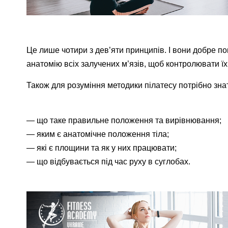
Це лише чотири з дев’яти принципів. І вони добре по
анатомію всіх залучених м’язів, щоб контролювати їх
Також для розуміння методики пілатесу потрібно зна
— що таке правильне положення та вирівнювання;
— яким є анатомічне положення тіла;
— які є площини та як у них працювати;
— що відбувається під час руху в суглобах.