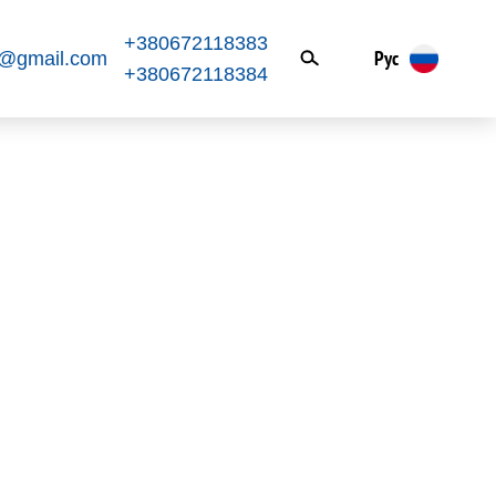
+380672118383
Рус
k@gmail.com
+380672118384