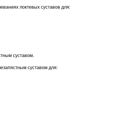
леваниях локтевых суставов для:
стным суставом.
чезапястным суставом для: