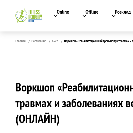
Online
Offline
Розклад
Главная
Расписание
Киев
Воркшоп «Реабилитационный тренинг при травмах и 
Воркшоп «Реабилитационн
травмах и заболеваниях в
(ОНЛАЙН)