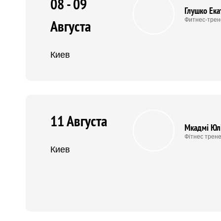
08 - 09
Глушко Ека
Фитнес-трен
Августа
Киев
11 Августа
Мкадмі Юл
Фітнес трене
Киев