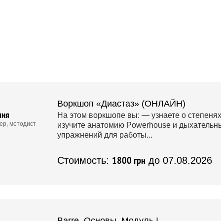
Воркшоп «Диастаз» (ОНЛАЙН)
лия
На этом воркшопе вы: — узнаете о степенях
ер, методист
изучите анатомию Powerhouse и дыхательн
упражнений для работы...
1800 грн
Стоимость:
до 07.08.2026
Barre. Основы. Модуль I