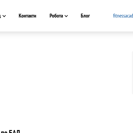
д
Контакти
Робота
Блог
fitnessac
 по БАД