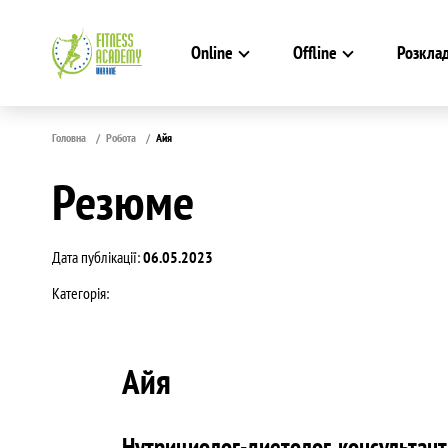
Online
Offline
Розкла
Головна
Робота
Айя
Резюме
Дата публікації:
06.05.2023
Категорія:
Айя
Нутрициолог-диетолог, консультант