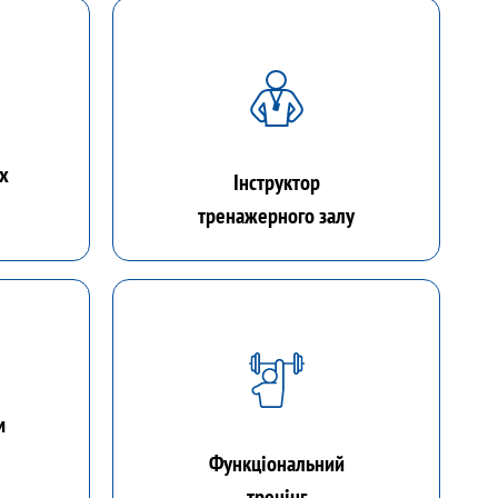
их
Інструктор
тренажерного залу
м
Функціональний
тренінг