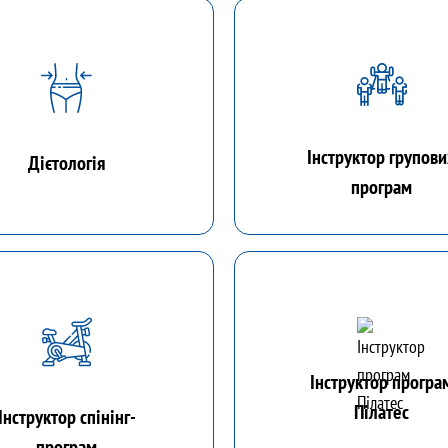
Інструктор групов
Дієтологія
програм
Інструктор програ
Пілатес
Інструктор спінінг-
програм