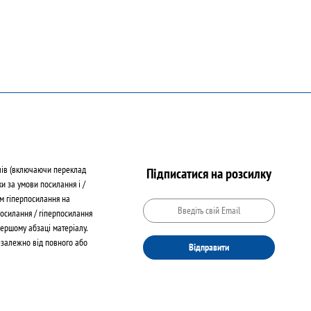
лів (включаючи переклад
Підписатися на розсилку
ки за умови посилання і /
м гіперпосилання на
Посилання / гіперпосилання
ершому абзаці матеріалу.
езалежно від повного або
Відправити