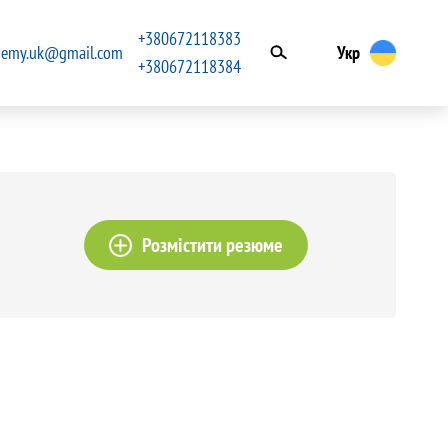
+380672118383
ademy.uk@gmail.com
Укр
+380672118384
Розмістити резюме