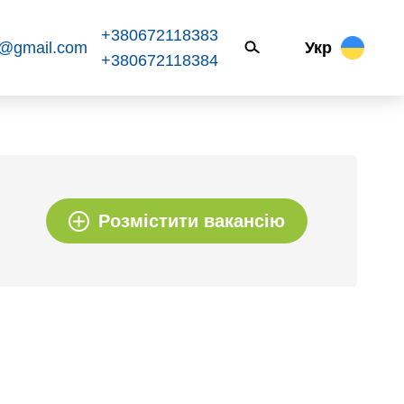
+380672118383
k@gmail.com
Укр
+380672118384
Розмістити вакансію