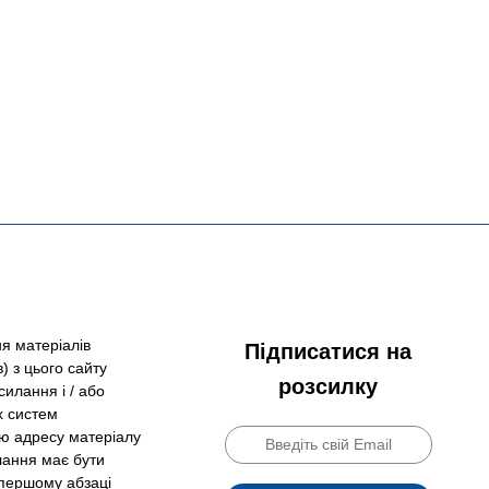
я матеріалів
Підписатися на
) з цього сайту
розсилку
силання і / або
х систем
ю адресу матеріалу
лання має бути
 першому абзаці