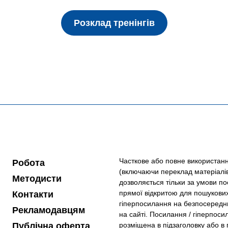
Розклад тренінгів
Часткове або повне використанн
Робота
(включаючи переклад матеріалів
Методисти
дозволяється тільки за умови по
прямої відкритою для пошукови
Контакти
гіперпосилання на безпосередн
Рекламодавцям
на сайті. Посилання / гіперпоси
Публічна оферта
розміщена в підзаголовку або в