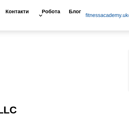
Контакти
Робота
Блог
fitnessacademy.u
 LLC