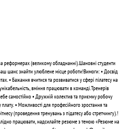
 на реформерах (великому обладнанні).Шановні студенти
 ваш шанс знайти улюблене місце роботи!Вимоги: • Досвід
атах. • Бажання вчитися та розвиватися у сфері пілатесу на
мунікабельність, вміння працювати в команді.Тренерів
 себе самостійно • Дружній колектив та приємну робочу
 плату. • Можливості для професійного зростання та
ітнесу (проведення тренувань з підатесу або стретчингу).!
 плідно працювати, надсилайте резюме з темою «Резюме на