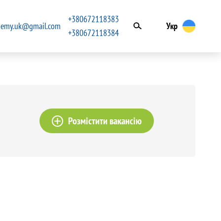
+380672118383
ademy.uk@gmail.com
Укр
+380672118384
Розмістити вакансію