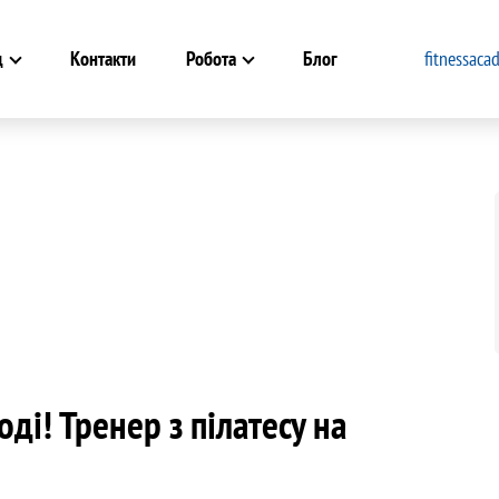
д
Контакти
Робота
Блог
fitnessac
ді! Тренер з пілатесу на