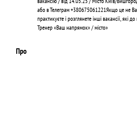
вакансію / від 14.05.25 / Місто Київ/Вишгор
або в Телеграм +380675061221Якщо це не Ваша
практикуєте і розглянете інші вакансії, які 
Тренер «Ваш напрямок» / місто»
Про