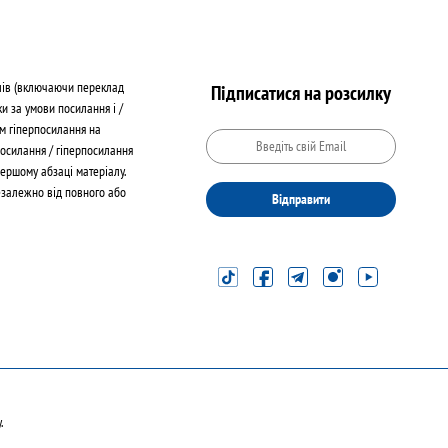
лів (включаючи переклад
Підписатися на розсилку
ки за умови посилання і /
м гіперпосилання на
Посилання / гіперпосилання
ершому абзаці матеріалу.
езалежно від повного або
Відправити
.