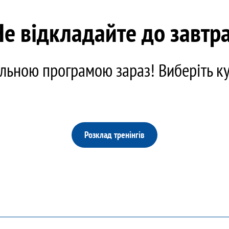
Не відкладайте до завтра
льною програмою зараз! Виберіть кур
Розклад тренінгів