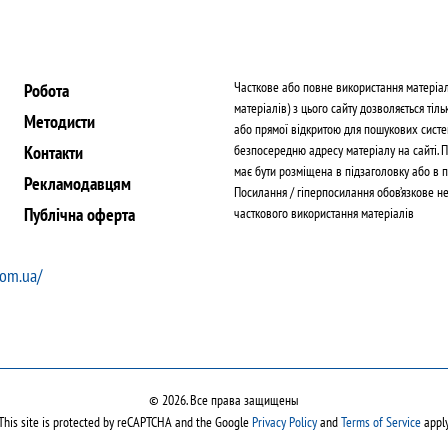
Часткове або повне використання матеріа
Робота
матеріалів) з цього сайту дозволяється тіль
Методисти
або прямої відкритою для пошукових систе
Контакти
безпосередню адресу матеріалу на сайті. 
має бути розміщена в підзаголовку або в п
Рекламодавцям
Посилання / гіперпосилання обов’язкове н
Публічна оферта
часткового використання матеріалів
com.ua/
© 2026. Все права защищены
This site is protected by reCAPTCHA and the Google
Privacy Policy
and
Terms of Service
apply