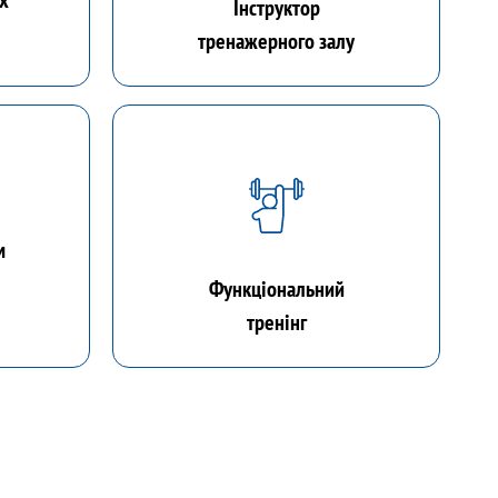
их
Інструктор
тренажерного залу
м
Функціональний
тренінг