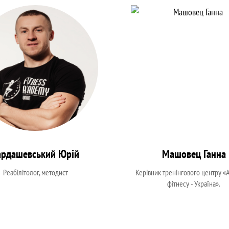
ардашевський Юрій
Машовец Ганна
Реабілітолог, методист
Керівник тренінгового центру «
фітнесу - Україна».