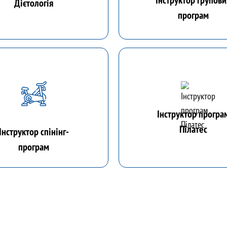
Інструктор групов
Дієтологія
програм
Інструктор програ
Пілатес
Інструктор спінінг-
програм