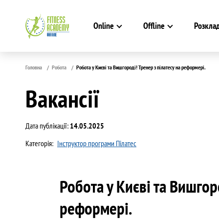
Online
Offline
Розкла
Головна
Робота
Робота у Києві та Вишгороді! Тренер з пілатесу на реформері.
Вакансії
Дата публікації:
14.05.2025
Категорія:
Інструктор програми Пілатес
Робота у Києві та Вишгоро
реформері.