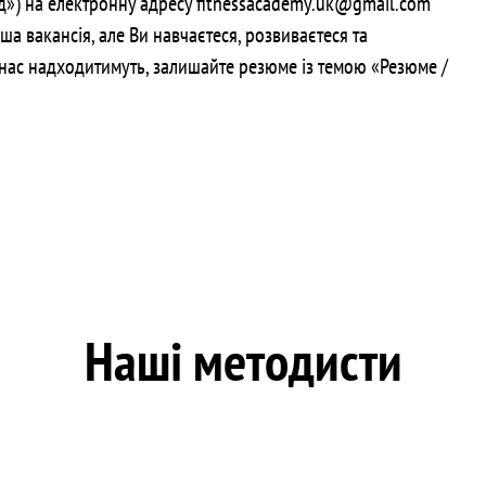
од») на електронну адресу fitnessacademy.uk@gmail.com
 вакансія, але Ви навчаєтеся, розвиваєтеся та
до нас надходитимуть, залишайте резюме із темою «Резюме /
Наші методисти