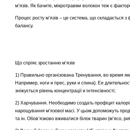
м’язів. Як бачите, мікротравми волокон теж є фактор
Процес росту м’язів – це система, що складається з ф
балансу.
Що спріяє зростанню м’язів
1) Правильно організована Тренування, во время якої
Например, ноги и прес, руки и спина). Ее длительно
зніжується рівень концентрації и інтенсівності;
2) Харчування. Необходимо создать профіцит калорій
нарощування м’язової масі. У цьом допоможуть проду
та ін. Обов’язково вживатися білок тварин (м’ясо, риб