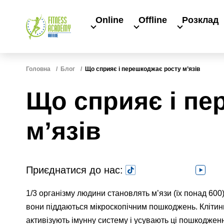
Online
Offline
Розклад
Головна
Блог
Що сприяє і перешкоджає росту м’язів
Що сприяє і пе
м’язів
Приєднатися до нас:
1/3 організму людини становлять м’язи (їх понад 600)
вони піддаються мікроскопічним пошкоджень. Клітини,
активізують імунну систему і усувають ці пошкодже