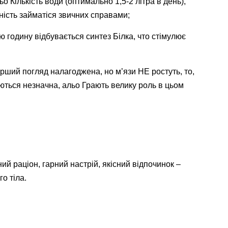
 Кількість води (оптимально 1,5-2 літра в день),
ність займатіся звичних справами;
ю годину відбувається синтез Білка, что стімулює
ерший погляд налагоджена, но м’язи НЕ ростуть, то,
ться незначна, альо Грають велику роль в цьом
ий раціон, гарний настрій, якісний відпочинок –
о тіла.