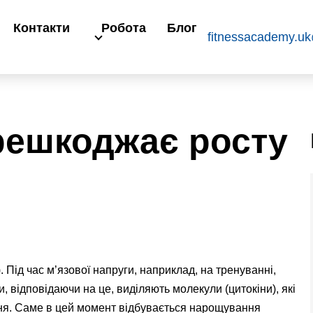
Контакти
Робота
Блог
fitnessacademy.u
решкоджає росту
. Під час м’язової напруги, наприклад, на тренуванні,
 відповідаючи на це, виділяють молекули (цитокіни), які
ння. Саме в цей момент відбувається нарощування