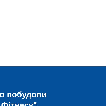
до побудови
 Фітнесу"