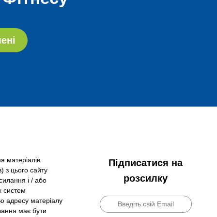
ені
я матеріалів
Підписатися на
) з цього сайту
розсилку
силання і / або
х систем
ю адресу матеріалу
лання має бути