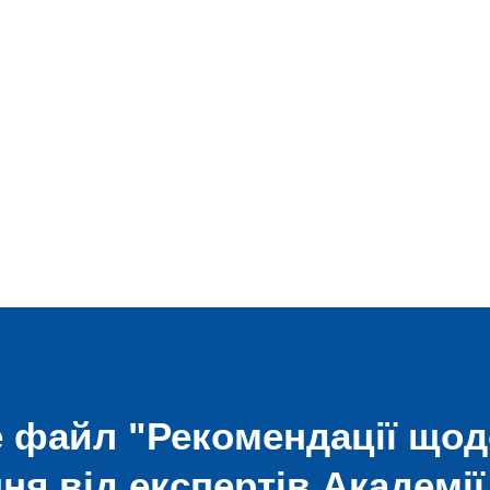
 файл "Рекомендації що
ня від експертів Академії