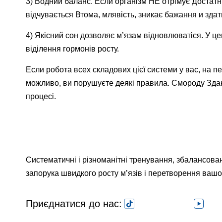
3) Водний баланс. Если організм НЕ отрімує Достатньо
відчувається Втома, млявість, зникає бажання и здат
4) Якісний сон дозволяє м’язам відновлюватіся. У це
віділення гормонів росту.
Если робота всех складових цієї системи у вас, на п
можливо, ви порушуєте деякі правила. Смороду Здаю
процесі.
Систематичні і різноманітні тренування, збалансован
запорука швидкого росту м’язів і перетворення вашог
Приєднатися до нас: