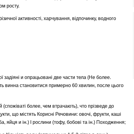
ом росту.
ізичної активності, харчування, відпочинку, водного
 задіяні и опрацьовані две части тела (Не более.
сть винна становитися примерно 60 хвилин, после цього
 (спожіваті более, чем втрачають), что прізведе до
кти, що містять Корисні Речовини: овочі, фрукти, каші
а, яйця и ін.) І рослини (тофу, бобові та ін.) Походження;