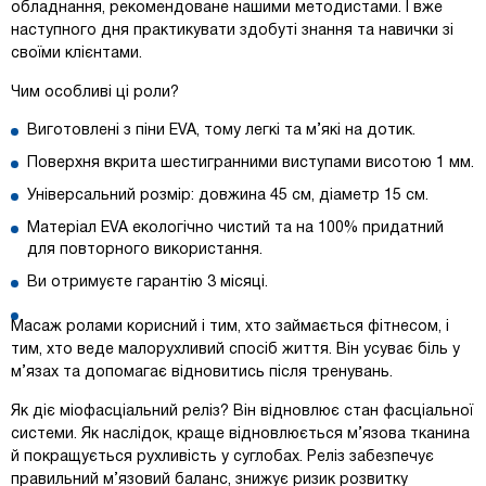
обладнання, рекомендоване нашими методистами. І вже
наступного дня практикувати здобуті знання та навички зі
своїми клієнтами.
Чим особливі ці роли?
Виготовлені з піни EVA, тому легкі та м’які на дотик.
Поверхня вкрита шестигранними виступами висотою 1 мм.
Універсальний розмір: довжина 45 см, діаметр 15 см.
Матеріал EVA екологічно чистий та на 100% придатний
для повторного використання.
Ви отримуєте гарантію 3 місяці.
Масаж ролами корисний і тим, хто займається фітнесом, і
тим, хто веде малорухливий спосіб життя. Він усуває біль у
м’язах та допомагає відновитись після тренувань.
Як діє міофасціальний реліз? Він відновлює стан фасціальної
системи. Як наслідок, краще відновлюється м’язова тканина
й покращується рухливість у суглобах. Реліз забезпечує
правильний м’язовий баланс, знижує ризик розвитку