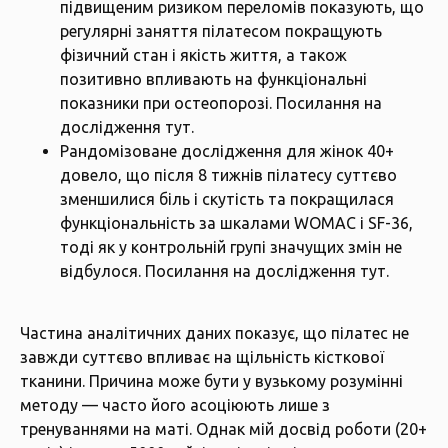
підвищеним ризиком переломів показують, що
регулярні заняття пілатесом покращують
фізичний стан і якість життя, а також
позитивно впливають на функціональні
показники при остеопорозі. Посилання на
дослідження
тут
.
Рандомізоване дослідження для жінок 40+
довело, що після 8 тижнів пілатесу суттєво
зменшилися біль і скутість та покращилася
функціональність за шкалами WOMAC і SF-36,
тоді як у контрольній групі значущих змін не
відбулося. Посилання на дослідження
тут
.
Частина аналітичних даних показує, що пілатес не
завжди суттєво впливає на щільність кісткової
тканини. Причина може бути у вузькому розумінні
методу — часто його асоціюють лише з
тренуваннями на маті. Однак мій досвід роботи (20+