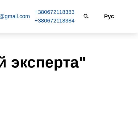
+380672118383
k@gmail.com
Рус
+380672118384
й эксперта"