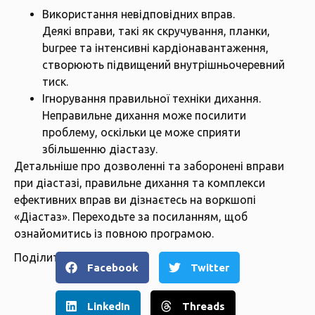
Використання невідповідних вправ.
Деякі вправи, такі як скручування, планки,
burpee та інтенсивні кардіонавантаження,
створюють підвищений внутрішньочеревний
тиск.
Ігнорування правильної техніки дихання.
Неправильне дихання може посилити
проблему, оскільки це може сприяти
збільшенню діастазу.
Детальніше про дозволенні та заборонені вправи
при діастазі, правильне дихання та комплекси
ефективних вправ ви дізнаєтесь на воркшопі
«Діастаз». Переходьте за
посиланням
, щоб
ознайомитись із повною програмою.
Поділитися
Facebook
Twitter
LinkedIn
Threads