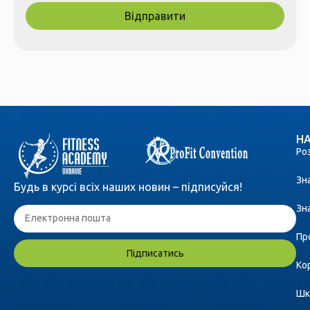
Відправити
НА
Ро
Зн
Будь в курсі всіх наших новин – підписуйся!
Зн
Пр
Підписатись
Ко
Шк