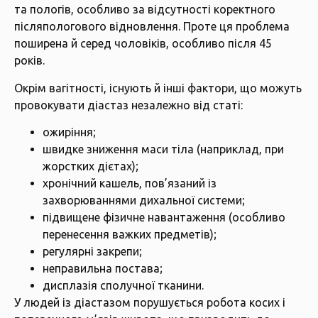
та пологів, особливо за відсутності коректного
післяпологового відновлення. Проте ця проблема
поширена й серед чоловіків, особливо після 45
років.
Окрім вагітності, існують й інші фактори, що можуть
провокувати діастаз незалежно від статі:
ожиріння;
швидке зниження маси тіла (наприклад, при
жорстких дієтах);
хронічний кашель, пов’язаний із
захворюваннями дихальної системи;
підвищене фізичне навантаження (особливо
перенесення важких предметів);
регулярні закрепи;
неправильна постава;
дисплазія сполучної тканини.
У людей із діастазом порушується робота косих і