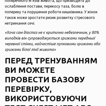
поперечного м’язів живота, що призводить до
ослаблення постави, перекосу таза, болю в
попереку та порушення роботи кишківника. У жінок
також може зростати ризик розвитку стресового
нетримання сечі.
«Хоча сам діастаз не є критично небезпечним, у 80%
випадків він супроводжується грижами передньої
черевної стінки, найчастіше пупковими грижами або
грижами білої лінії живота»
ПЕРЕД ТРЕНУВАННЯМ
ВИ МОЖЕТЕ
ПРОВЕСТИ БАЗОВУ
ПЕРЕВІРКУ,
ВИКОРИСТОВУЮЧИ