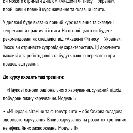
Ви можете отримати диплом «Академії Фітнесу — Україна»,
пройшовши повний курс навчання та склавши іспити.
У дипломі буде вказано повний курс навчання та складені
теоретичні й практичні іспити. На основі цього ви будете
рекомендовані як спеціаліст від «Академії Фітнесу — Україна».
Також ви отримаєте супровідну характеристику. Ці документи
важливі для роботодавців та будуть вашою перевагою при
працевлаштуванні.
До курсу входять такі тренінги:
– «Наукові основи раціонального харчування, сучасний підхід
побудови плану харчування. Модуль I»
– «Мінерали, вітаміни та фітонутрієнти – обов’язкова складова
здорового харчування. Вплив харчування на розвиток хронічних
неінфекційних захворювань. Модуль II»