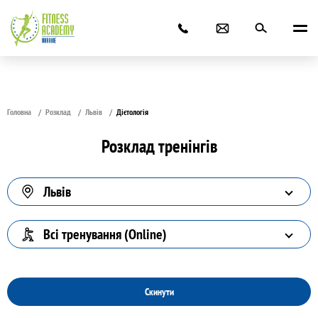
Головна
Розклад
Львів
Дієтологія
Розклад тренінгів
Львів
Всі тренування (Online)
Скинути