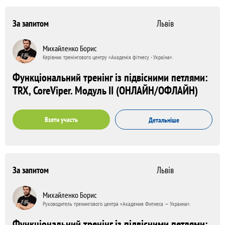
За запитом
Львів
Михайленко Борис
Керівник тренінгового центру «Академія фітнесу - Україна».
Функціональний тренінг із підвісними петлями:
TRX, CoreViper. Модуль ІІ (ОНЛАЙН/ОФЛАЙН)
Взяти участь
Детальніше
За запитом
Львів
Михайленко Борис
Руководитель тренингового центра «Академия Фитнеса — Украина».
Функціональний тренінг із підвісними петлями: