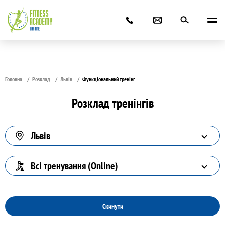
Головна
Розклад
Львів
Функціональний тренінг
Розклад тренінгів
Львів
Всі тренування (Online)
Скинути