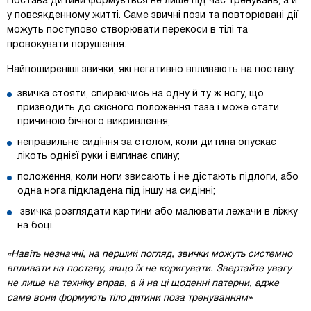
Постава дитини формується не лише під час тренувань, а й
у повсякденному житті. Саме звичні пози та повторювані дії
можуть поступово створювати перекоси в тілі та
провокувати порушення.
Найпоширеніші звички, які негативно впливають на поставу:
звичка стояти, спираючись на одну й ту ж ногу, що
призводить до скісного положення таза і може стати
причиною бічного викривлення;
неправильне сидіння за столом, коли дитина опускає
лікоть однієї руки і вигинає спину;
положення, коли ноги звисають і не дістають підлоги, або
одна нога підкладена під іншу на сидінні;
звичка розглядати картини або малювати лежачи в ліжку
на боці.
«Навіть незначні, на перший погляд, звички можуть системно
впливати на поставу, якщо їх не коригувати. Звертайте увагу
не лише на техніку вправ, а й на ці щоденні патерни, адже
саме вони формують тіло дитини поза тренуванням»