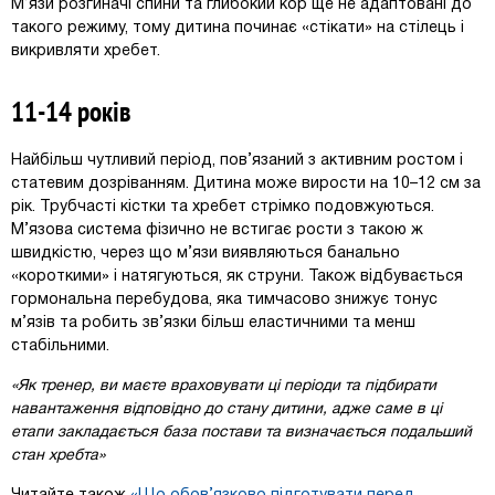
М’язи розгиначі спини та глибокий кор ще не адаптовані до
такого режиму, тому дитина починає «стікати» на стілець і
викривляти хребет.
11-14 років
Найбільш чутливий період, пов’язаний з активним ростом і
статевим дозріванням. Дитина може вирости на 10–12 см за
рік. Трубчасті кістки та хребет стрімко подовжуються.
М’язова система фізично не встигає рости з такою ж
швидкістю, через що м’язи виявляються банально
«короткими» і натягуються, як струни. Також відбувається
гормональна перебудова, яка тимчасово знижує тонус
м’язів та робить зв’язки більш еластичними та менш
стабільними.
«Як тренер, ви маєте враховувати ці періоди та підбирати
навантаження відповідно до стану дитини, адже саме в ці
етапи закладається база постави та визначається подальший
стан хребта»