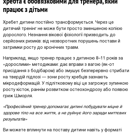
хребта є обов’язковими для тренера, який
працює з дітьми
Хребет дитини постійно трансформується. Через це
дитячий тренінг не може бути просто зменшеною копією
дорослого. Незнання вікової фізіології призводить до
серйозних ризиків: від незворотних порушень постави й
затримки росту до хронічних травм.
Наприклад, якщо тренер працює з дитиною 8–11 років за
«дорослими» методиками: дає вправи з вагою (як-от
присідання з бодібаром) або змушує безперервно стрибати
на твердій підлозі — зони росту хребців зазнають
мікродеформацій. У підлітковому віці це загрожує зупинкою
росту кісток, раннім розвитком остеохондрозу або появою
гриж Шморля.
«Професійний тренер допомагає дитині побудувати міцне й
здорове тіло на все життя, а не руйнує його заради миттєвих
результатів»
Ви можете вплинути на поставу дитини навіть у форматі