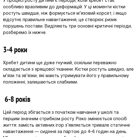
У процесі росту дитини є періоди, коли хребет стає
особливо вразливим до деформацій. У ці моменти кістки
ростуть швидше, ніж формується м’язовий корсет, і якщо
відсутнє правильне навантаження, це створює ризик
порушень постави. Виділяють три основні критичні періоди,
розберемо їх нижче.
3-4 роки
Хребет дитини ще дуже гнучкий, оскільки переважно
складається з хрящової тканини. Кістки ростуть швидко, але
м’язи та зв’язки, які мають утримувати його у правильному
положенні, залишаються слабкими.
6-8 років
Цей період збігається з початком навчання у школі та
першим значним стрибком росту. Різко змінюється спосіб
життя: замість активних ігор з’являється тривале статичне
навантаження — сидіння за партою до 4–6 годин на день.