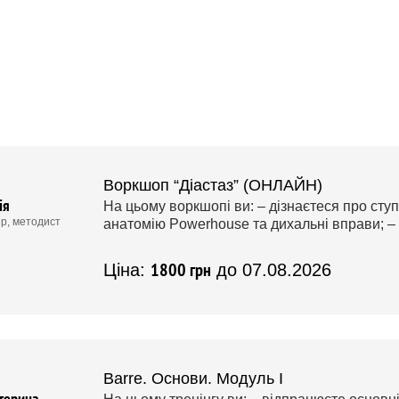
Воркшоп “Діастаз” (ОНЛАЙН)
ія
На цьому воркшопі ви: – дізнаєтеся про ступ
р, методист
анатомію Powerhouse та дихальні вправи; – 
1800 грн
Ціна:
до 07.08.2026
Barre. Основи. Модуль І
терина