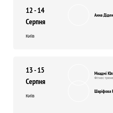
12 - 14
Анна Діде
Серпня
Київ
13 - 15
Мкадмі Юл
Фітнес трене
Серпня
Шаріфова 
Київ