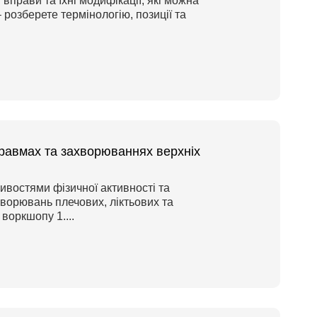
 вправи та їхні модифікації, які можна
розберете термінологію, позиції та
травмах та захворюваннях верхніх
ивостями фізичної активності та
ворювань плечових, ліктьових та
воркшопу 1....