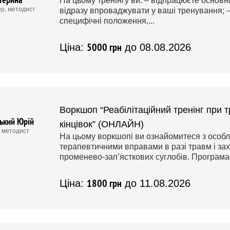
На цьому тренінгу ви: – відпрацюєте основні
ер, методист
відразу впроваджувати у ваші тренування; – 
специфічні положення,...
5000 грн
Ціна:
до 08.08.2026
Воркшоп “Реабілітаційний тренінг при 
ький Юрій
кінцівок” (ОНЛАЙН)
, методист
На цьому воркшопі ви ознайомитеся з особл
терапевтичними вправами в разі травм і зах
променево-зап’ясткових суглобів. Програма 
1800 грн
Ціна:
до 11.08.2026