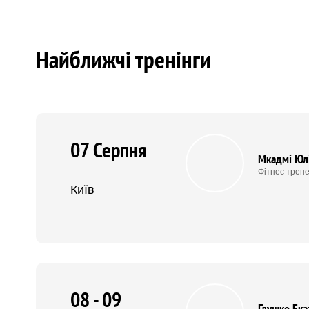
Найближчі тренінги
07 Серпня
Мкадмі Юл
Фітнес трене
Київ
08 - 09
Глушко Ека