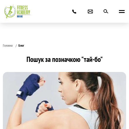
Головна
Блог
Пошук за позначкою "тай-бо"