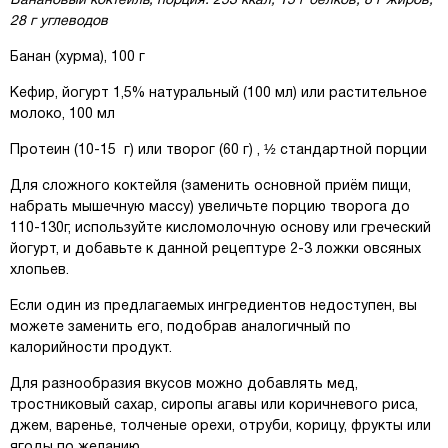
Банановый коктейль, порция: 253 ккал, 15 г белков, 8 г жиров,
28 г углеводов
Банан (хурма), 100 г
Кефир, йогурт 1,5% натуральный (100 мл) или растительное
молоко, 100 мл
Протеин (10-15 г) или творог (60 г) , ½ стандартной порции
Для сложного коктейля (заменить основной приём пищи,
набрать мышечную массу) увеличьте порцию творога до
110-130г, используйте кисломолочную основу или греческий
йогурт, и добавьте к данной рецептуре 2-3 ложки овсяных
хлопьев.
Если один из предлагаемых ингредиентов недоступен, вы
можете заменить его, подобрав аналогичный по
калорийности продукт.
Для разнообразия вкусов можно добавлять мед,
тростниковый сахар, сиропы агавы или коричневого риса,
джем, варенье, толченые орехи, отруби, корицу, фрукты или
ягоды по желанию.